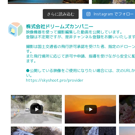
Instagram でフォロー
さらに読み込む
株式会社ドリームズカンパニー
映像機器を使って撮影編集した動画を公開しています。
登録は不定期ですが、是非チャンネル登録をお願いいたしま
撮影は国土交通省の飛行許可承認を受けた者、指定のドロー
す。
また飛行場所に応じて許可や申請、指導を受けながら安全に
ます。
●公開している映像をご使用になりたい場合には、次のURL
い。
https://skyshoot.pro/provider