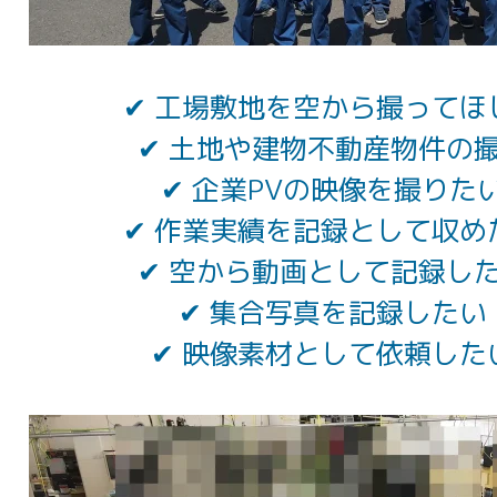
✔
工場敷地を空から撮ってほ
✔
土地や建物不動産物件の
✔
企業PVの映像を撮りた
✔
作業実績を記録として収め
✔
空から動画として記録し
✔
集合写真を記録したい
✔
映像素材として依頼した