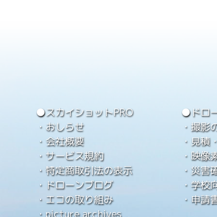
●スカイショットPRO
●ドロ
・おしらせ
・撮影
・会社概要
・見積
・サービス規約
・映像
・特定商取引法の表示
・災害
・ドローンブログ
・学校
・エコの取り組み
・申請
・picture archives