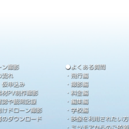
ーン撮影
●よくある質問
の流れ
・飛行編
・仮申込み
・撮影編
素材PV制作撮影
・料金編
確認や観測記録
・編集編
向けドローン撮影
・学校編
書のダウンロード
・映像を利用されたい方
・ミツモアからのご依頼